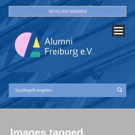
MITGLIED WERDEN
Images tagged