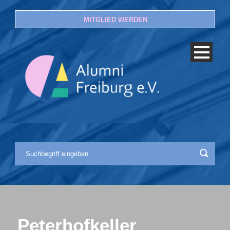
MITGLIED WERDEN
Peterhofkeller