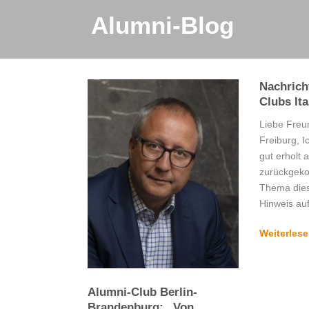
Alumni-Blog
Nachrich
Clubs Ita
Liebe Freun
Freiburg, Ic
gut erholt
zurückgek
Thema dies
Hinweis auf
Weiterles
Alumni-Club Berlin-
Brandenburg: „Von