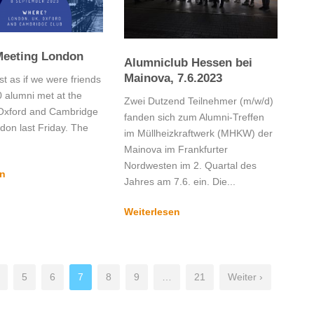
Meeting London
Alumniclub Hessen bei
Mainova, 7.6.2023
ost as if we were friends
0 alumni met at the
Zwei Dutzend Teilnehmer (m/w/d)
Oxford and Cambridge
fanden sich zum Alumni-Treffen
don last Friday. The
im Müllheizkraftwerk (MHKW) der
Mainova im Frankfurter
Nordwesten im 2. Quartal des
en
Jahres am 7.6. ein. Die...
Weiterlesen
5
6
7
8
9
…
21
Weiter ›