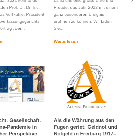
uar 2022 konnte der
Es ist uns eine große Ehre und
en Prof. Dr. Dr. h.c.
Freude, das Jahr 2022 mit einem
eas Voßkuhle, Präsident
ganz besonderen Ereignis
verfassungsgerichts
eröffnen zu können. Wir laden
ortrag „Der...
Sie...
en
Weiterlesen
ht. Gesellschaft.
Als die Währung aus den
na-Pandemie in
Fugen geriet: Geldnot und
cher Perspektive
Notgeld in Freiburg 1917–