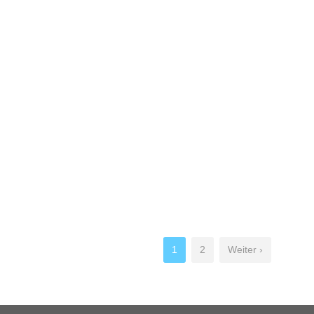
1
2
Weiter ›