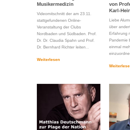
Musikermedizin
von Prof
Karl-Hei
Videomitschnitt der am 23.11.
Liebe Alum
stattgefundenen Online-
über ander
Veranstaltung der Clubs
Erfahrung 
Nordbaden und Südbaden. Prof.
Pandemie bi
Dr. Dr. Claudia Spahn und Prof.
einmal mehr
Dr. Bernhard Richter leiten...
einzuordnen
Weiterlesen
Weiterles