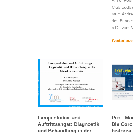
Am 8. Febr
Club Südbad
mult. Andr
des Bundes
a.D., zum V
Weiterles
Lampenfieber und
Pest. Mac
Auftrittsangst: Diagnostik
Die Coro
und Behandlung in der
historis