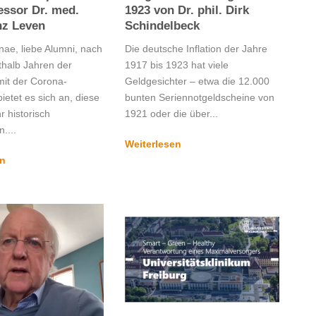
essor Dr. med.
1923 von Dr. phil. Dirk
nz Leven
Schindelbeck
nae, liebe Alumni, nach
Die deutsche Inflation der Jahre
thalb Jahren der
1917 bis 1923 hat viele
mit der Corona-
Geldgesichter – etwa die 12.000
etet es sich an, diese
bunten Seriennotgeldscheine von
 historisch
1921 oder die über...
....
Weiterlesen
en